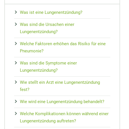
MEDIZIN
Nieren Regeneration
Zypresse
Osteopathie
Speiseplan bei Gicht
Vorsorge
Maca
Was ist eine Lungenentzündung?
Akupressur
Hausmittel bei Prellungen
Wundheilung
Matrix-Therapie
Cholesterin senken
Arterienverk
Kudzu-Bohn
Was sind die Ursachen einer
Zungendiagn
Hausmittel bei Mundgeruch
Teebaumöl gegen Pickel
Dorn-Methode
Diabetes Ernährungsplan
Medikament
Rescue-Trop
Lungenentzündung?
Yin und Yan
Mundtrockenheit
Nachtkerze
Magnetfeldtherapie
Nahrungsmittelunverträglichkeiten
Reiseapothe
Flor Essence
Welche Faktoren erhöhen das Risiko für eine
Meridian-Str
Pneumonie?
Was sind die Symptome einer
Lungenentzündung?
Wie stellt ein Arzt eine Lungenentzündung
fest?
Wie wird eine Lungenentzündung behandelt?
Welche Komplikationen können während einer
Lungenentzündung auftreten?