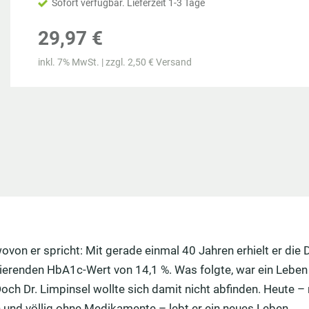
Sofort verfügbar. Lieferzeit 1-3 Tage
Haarausfall bei Männern
Wacholder als Heilpflanze
29,97 €
alkung
e
Natürliche Potenzmittel
Pferdesalbe
ostik
inkl. 7% MwSt. | zzgl. 2,50 € Versand
e
fen
Erektionsproblemen im Alter
Bockshornklee
g
ke
Prostata
Retterspitz
etching
wovon er spricht: Mit gerade einmal 40 Jahren erhielt er die
ierenden HbA1c-Wert von 14,1 %. Was folgte, war ein Leben 
och Dr. Limpinsel wollte sich damit nicht abfinden. Heute – 
und völlig ohne Medikamente – lebt er ein neues Leben.