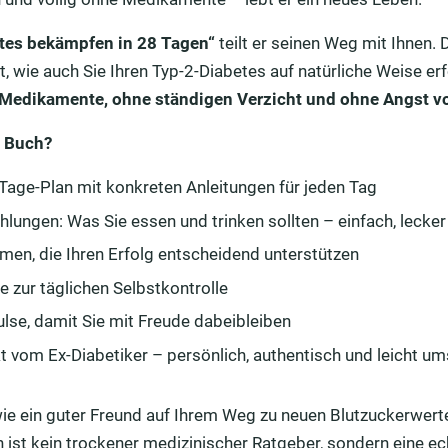
tes bekämpfen in 28 Tagen“
teilt er seinen Weg mit Ihnen. 
tt, wie auch Sie Ihren Typ-2-Diabetes auf natürliche Weise erf
Medikamente, ohne ständigen Verzicht und ohne Angst v
m Buch?
8-Tage-Plan mit konkreten Anleitungen für jeden Tag
ungen: Was Sie essen und trinken sollten – einfach, lecker 
en, die Ihren Erfolg entscheidend unterstützen
e zur täglichen Selbstkontrolle
lse, damit Sie mit Freude dabeibleiben
kt vom Ex-Diabetiker – persönlich, authentisch und leicht u
 wie ein guter Freund auf Ihrem Weg zu neuen Blutzuckerwert
 ist kein trockener medizinischer Ratgeber, sondern eine e