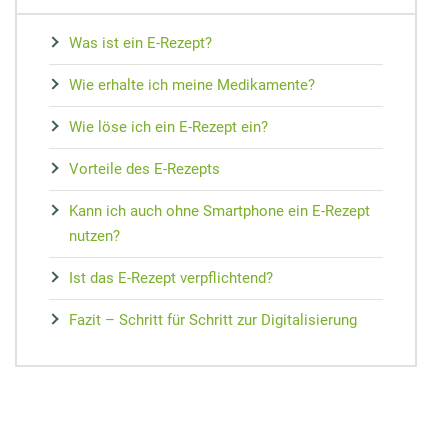
MEDIZIN
Nieren Regeneration
Zypresse
Osteopathie
Speiseplan bei Gicht
Vorsorge
Maca
Was ist ein E-Rezept?
Akupressur
Hausmittel bei Prellungen
Wundheilung
Matrix-Therapie
Cholesterin senken
Arterienverk
Kudzu-Bohn
Wie erhalte ich meine Medikamente?
Zungendiagn
Hausmittel bei Mundgeruch
Teebaumöl gegen Pickel
Dorn-Methode
Diabetes Ernährungsplan
Medikament
Rescue-Trop
Yin und Yan
Wie löse ich ein E-Rezept ein?
Mundtrockenheit
Nachtkerze
Magnetfeldtherapie
Nahrungsmittelunverträglichkeiten
Reiseapothe
Flor Essence
Meridian-Str
Vorteile des E-Rezepts
Kann ich auch ohne Smartphone ein E-Rezept
nutzen?
Ist das E-Rezept verpflichtend?
Fazit – Schritt für Schritt zur Digitalisierung