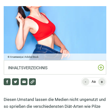
© Anastassiya | Adobe Stock
INHALTSVERZEICHNIS
-
+
Die beliebtesten Diäten im Überblick: Was gibt es für
Aa
Diäten?
Vergleich: Mit welcher Diät können Sie langfristig
Diesen Umstand lassen die Medien nicht ungenutzt und
abnehmen?
so sprießen die verschiedensten Diät-Arten wie Pilze