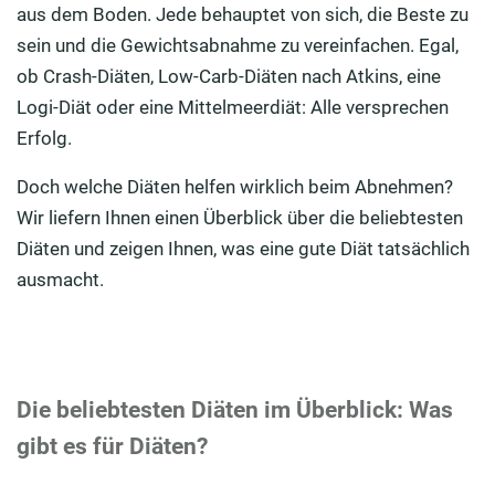
aus dem Boden. Jede behauptet von sich, die Beste zu
Kann man mit Crash-Diäten abnehmen?
sein und die Gewichtsabnahme zu vereinfachen. Egal,
Was macht eine gute Diät aus?
ob Crash-Diäten, Low-Carb-Diäten nach Atkins, eine
Logi-Diät oder eine Mittelmeerdiät: Alle versprechen
Was hilft wirklich beim Abnehmen?
Erfolg.
Wie halten Sie nach der Diät Ihr Wunschgewicht?
Doch welche Diäten helfen wirklich beim Abnehmen?
Wie können Sie Ihre Fettverbrennung steigern?
Wir liefern Ihnen einen Überblick über die beliebtesten
Diäten und zeigen Ihnen, was eine gute Diät tatsächlich
Wie backt man gesünder?
ausmacht.
Fazit: Richtig abnehmen – die Ernährungsumstellung
als Lösung
Die beliebtesten Diäten im Überblick: Was
gibt es für Diäten?