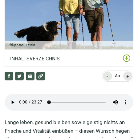
falkjohann - Fotolia
INHALTSVERZEICHNIS
-
+
Was bedeutet der Begriff Gesundheit?
Aa
Podcast mit unserem Experten Prof. Dr. med. Thomas
Kurscheid
Warum sollte ich gesund leben?
Lange leben, gesund bleiben sowie geistig nichts an
Was trägt zu einem gesunden Leben bei?
Frische und ­Vitalität einbüßen – diesen Wunsch hegen
Wie gesund leben die Deutschen?