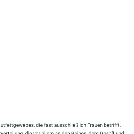
fettgewebes, die fast ausschließlich Frauen betrifft.
tverteilung, die vor allem an den Beinen, dem Gesäß und