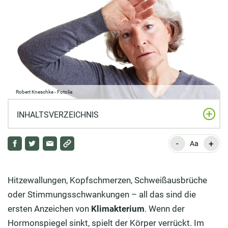
Robert Kneschke - Fotolia
INHALTSVERZEICHNIS
-
+
Wechseljahre – Definition
Aa
Daran erkennen Sie, dass Sie in die Wechseljahre
kommen!
Hitzewallungen, Kopfschmerzen, Schweißausbrüche
oder Stimmungsschwankungen – all das sind die
Schlafstörungen und Schweißausbrüche als
ersten Anzeichen von
Klimakterium
. Wenn der
Wechseljahresbeschwerde
Hormonspiegel sinkt, spielt der Körper verrückt. Im