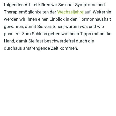
Was passiert im Körper, wenn die Wechseljahre
folgenden Artikel klären wir Sie über Symptome und
einsetzen?
Therapiemöglichkeiten der
Wechseljahre
auf. Weiterhin
werden wir Ihnen einen Einblick in den Hormonhaushalt
Auch äußerlich sind die Wechseljahre zu erkennen!
gewähren, damit Sie verstehen, warum was und wie
Diese Hormone helfen in den Wechseljahren!
passiert. Zum Schluss geben wir Ihnen Tipps mit an die
Hand, damit Sie fast beschwerdefrei durch die
Muss man in den Wechseljahren verhüten?
durchaus anstrengende Zeit kommen.
Kann man den Verlauf der Wechseljahre verzögern?
Mikronährstofftherapie hilft in der Menopause
Homöopathie gegen die Wechseljahrsbeschwerden
Die besten Tipps um gelassen durch die Wechseljahre
zu kommen
Zwei tolle Rezepte für eine ausgewogene Ernährung
bei Wechseljahresbeschwerden