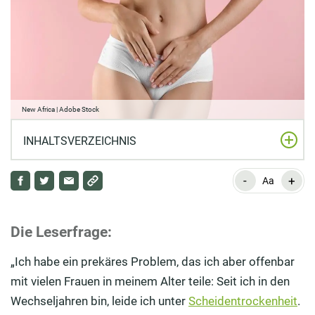
New Africa | Adobe Stock
INHALTSVERZEICHNIS
-
+
Die Ursachen einer trockenen Scheide
Aa
Scheidentrockenheit behandeln:
Verschreibungspflichtige und rezeptfreie
Die Leserfrage:
Medikamente
„Ich habe ein prekäres Problem, das ich aber offenbar
Natürliche Hilfe bei Scheidentrockenheit
mit vielen Frauen in meinem Alter teile: Seit ich in den
Wechseljahren bin, leide ich unter
Scheidentrockenheit
.
Prävention: So beugen Sie einer trockenen Scheide