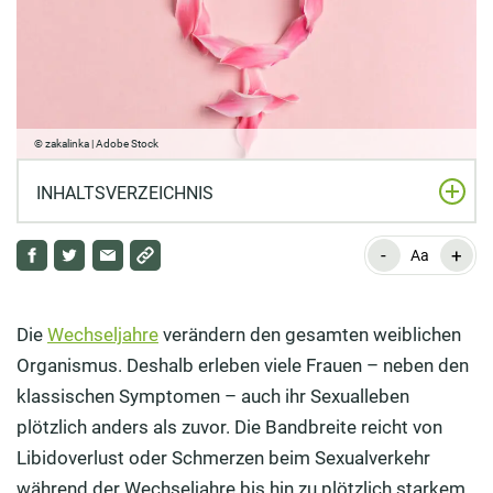
© zakalinka | Adobe Stock
INHALTSVERZEICHNIS
-
+
Libidoverlust der Frau während der Wechseljahre:
Aa
Welche Gründe gibt es dafür?
Schmerzen beim Sex in den Wechseljahren: Wieso
Die
Wechseljahre
verändern den gesamten weiblichen
kommt es dazu und welche Behandlungsmethoden
Organismus. Deshalb erleben viele Frauen – neben den
gibt es?
klassischen Symptomen – auch ihr Sexualleben
plötzlich anders als zuvor. Die Bandbreite reicht von
Verhütung während der Wechseljahre: Ist das noch
Libidoverlust oder Schmerzen beim Sexualverkehr
nötig?
während der Wechseljahre bis hin zu plötzlich starkem,