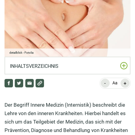
detailblick - Fotolia
INHALTSVERZEICHNIS
-
+
Was ist ein Organ?
Aa
Was versteht man unter inneren Organen?
Der Begriff Innere Medizin (Internistik) beschreibt die
Welche inneren Organe gehören zum
Lehre von den inneren Krankheiten. Hierbei handelt es
Atmungssystem?
sich um das Teilgebiet der Medizin, das sich mit der
Wie funktioniert das Herz-Kreislauf-System?
Prävention, Diagnose und Behandlung von Krankheiten