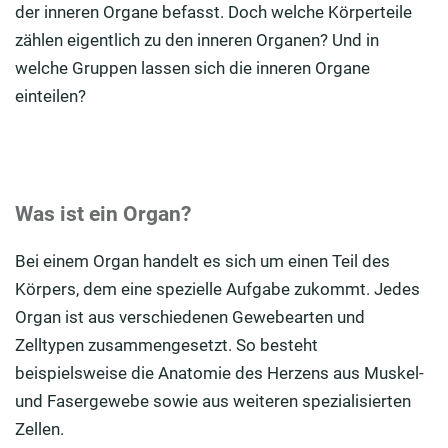
der inneren Organe befasst. Doch welche Körperteile
Aus welchen inneren Organen besteht das
zählen eigentlich zu den inneren Organen? Und in
Verdauungssystem?
welche Gruppen lassen sich die inneren Organe
Immunsystem: Starke Abwehrkräfte dank
einteilen?
lymphatischer Organe
Welche Aufgaben hat das endokrine System?
Genitalsystem: Unverzichtbar für die Fortpflanzung
Was ist ein Organ?
Welche inneren Organe zählen zum Harnsystem?
Bei einem Organ handelt es sich um einen Teil des
Internistik: Teilgebiete der inneren Medizin
Körpers, dem eine spezielle Aufgabe zukommt. Jedes
Organ ist aus verschiedenen Gewebearten und
Zelltypen zusammengesetzt. So besteht
beispielsweise die Anatomie des Herzens aus Muskel-
und Fasergewebe sowie aus weiteren spezialisierten
Zellen.