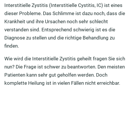
Interstitielle Zystitis (Interstitielle Cystitis, IC) ist eines
Welche Symptome können begleitend bei einer
dieser Probleme. Das Schlimme ist dazu noch, dass die
interstitiellen Zystitis auftreten?
Krankheit und ihre Ursachen noch sehr schlecht
verstanden sind. Entsprechend schwierig ist es die
Wie erkennt der Arzt, ob eine interstitielle Zystitis
vorliegt?
Diagnose zu stellen und die richtige Behandlung zu
finden.
Wie kann man die interstitielle Zystitis behandeln?
Wie wird die Interstitielle Zystitis geheilt fragen Sie sich
Konservative Therapie bei interstitieller Zystitis: Die
nun? Die Frage ist schwer zu beantworten. Den meisten
Maßnahmen
Patienten kann sehr gut geholfen werden. Doch
Was muss ich bei interstitieller Zystitis und Ernährung
komplette Heilung ist in vielen Fällen nicht erreichbar.
beachten?
Wie kann mein Lebensstil Einfluss auf die interstitielle
Zystitis nehmen?
Wie hilft Physiotherapie bei interstitieller Zystitis?