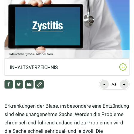
Interstitielle Zystitis - Adobe Stock
INHALTSVERZEICHNIS
-
+
Was versteht man unter der Krankheit interstitielle
Aa
Zystitis?
Was ist das große Problem bei der interstitiellen
Erkrankungen der Blase, insbesondere eine Entzündung
Zystitis?
sind eine unangenehme Sache. Werden die Probleme
chronisch und führend andauernd zu Problemen wird
Auf welche Symptome muss ich bei der interstitiellen
die Sache schnell sehr qual- und leidvoll. Die
Zystitis achten?