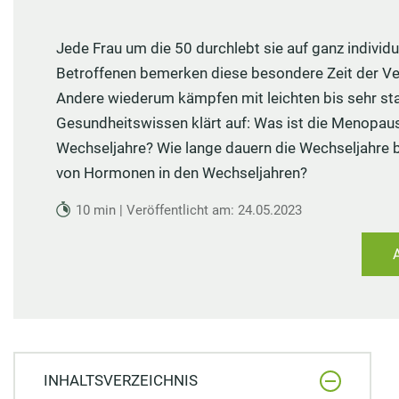
MEDIZIN
Nieren Regeneration
Zypresse
Osteopathie
Speiseplan bei Gicht
Vorsorge
Maca
Akupressur
Jede Frau um die 50 durchlebt sie auf ganz individ
Hausmittel bei Prellungen
Wundheilung
Matrix-Therapie
Cholesterin senken
Arterienverk
Kudzu-Bohn
Betroffenen bemerken diese besondere Zeit der Ve
Zungendiagn
Hausmittel bei Mundgeruch
Teebaumöl gegen Pickel
Dorn-Methode
Diabetes Ernährungsplan
Medikament
Rescue-Trop
Andere wiederum kämpfen mit leichten bis sehr st
Yin und Yan
Mundtrockenheit
Nachtkerze
Magnetfeldtherapie
Nahrungsmittelunverträglichkeiten
Reiseapothe
Flor Essence
Gesundheitswissen klärt auf: Was ist die Menopau
Meridian-Str
Wechseljahre? Wie lange dauern die Wechseljahre b
von Hormonen in den Wechseljahren?
10 min | Veröffentlicht am: 24.05.2023
INHALTSVERZEICHNIS