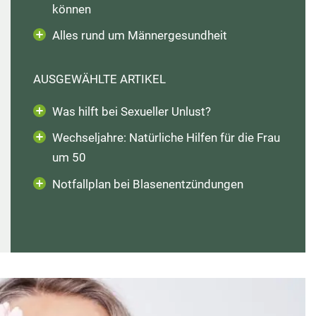
können
Wechseljahre
Alles rund um Männergesundheit
Bartholinitis Behandlung
Harnwegsinfektionen bei Frauen
AUSGEWÄHLTE ARTIKEL
Sexuelle Unlust bei Frauen
Was hilft bei Sexueller Unlust?
Wechseljahre: Natürliche Hilfen für die Frau
SHOP
SHOP
SHOP
10UM10 LIVE
10UM10 LIVE
10UM10 LIVE
LOGIN
LOGIN
LOGIN
WHATSAPP
WHATSAPP
WHATSAPP
um 50
SHOP
10UM10 LIVE
LOGIN
WHATSAPP
Notfallplan bei Blasenentzündungen