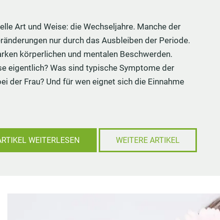
Haarausfall bei Männern
Wacholder als Heilpflanze
uelle Art und Weise: die Wechseljahre. Manche der
alkung
e
Natürliche Potenzmittel
Pferdesalbe
ränderungen nur durch das Ausbleiben der Periode.
ostik
e
fen
Erektionsproblemen im Alter
Bockshornklee
arken körperlichen und mentalen Beschwerden.
g
ke
Prostata
Retterspitz
se eigentlich? Was sind typische Symptome der
etching
ei der Frau? Und für wen eignet sich die Einnahme
ARTIKEL WEITERLESEN
WEITERE ARTIKEL