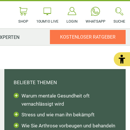
SHOP
10UM10 LIVE
LOGIN
WHATSAPP
SUCHE
KOSTENLOSER RATGEBER
XPERTEN
ERDAUUNG
MENTALE GESUNDHEIT
STARKES IMMUNSYSTEM
NATURHEILKUNDE
GESUNDE LEBENSMITTEL
e
Stress
Sanddorn
Kneipp Anwendungen
Gesund Trinken
BELIEBTE THEMEN
Atemübungen
Bierhefe
Möglichkeiten gegen Haarausfall
Nährstoffe
Astrologie
Birkenporling
Eigenurin-Therapie
Obst und Gemüse
Warum mentale Gesundheit oft
vernachlässigt wird
Schlafen
Gichtanfall
Superfoods
Stress und wie man ihn bekämpft
RZEN
FRAUENGESUNDHEIT
Wie Sie Arthrose vorbeugen und behandeln
SHOP
10UM10 LIVE
LOGIN
WHATSAPP