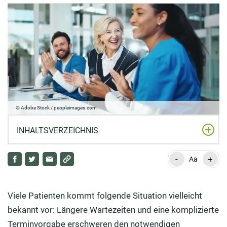
© Adobe Stock / peopleimages.com
INHALTSVERZEICHNIS
-
+
Ein Besuch beim Arzt des Vertrauens
Aa
Was verbirgt sich hinter einer digitalen
Praxisorganisation?
Viele Patienten kommt folgende Situation vielleicht
bekannt vor: Längere Wartezeiten und eine komplizierte
Digitale Software für die Arztpraxis als Lösung
Terminvorgabe erschweren den notwendigen