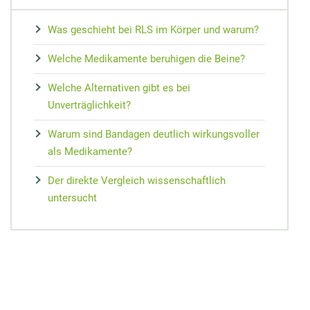
MEDIZIN
Nieren Regeneration
Zypresse
Osteopathie
Speiseplan bei Gicht
Vorsorge
Maca
Was geschieht bei RLS im Körper und warum?
Akupressur
Hausmittel bei Prellungen
Wundheilung
Matrix-Therapie
Cholesterin senken
Arterienverk
Kudzu-Bohn
Welche Medikamente beruhigen die Beine?
Zungendiagn
Hausmittel bei Mundgeruch
Teebaumöl gegen Pickel
Dorn-Methode
Diabetes Ernährungsplan
Medikament
Rescue-Trop
Yin und Yan
Welche Alternativen gibt es bei
Mundtrockenheit
Nachtkerze
Magnetfeldtherapie
Nahrungsmittelunverträglichkeiten
Reiseapothe
Flor Essence
Unverträglichkeit?
Meridian-Str
Warum sind Bandagen deutlich wirkungsvoller
als Medikamente?
Der direkte Vergleich wissenschaftlich
untersucht