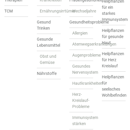
Therapien
Krankheiten
Frauengesundheit
Heilpflanzen
für ein
TCM
Ernährungsirrtümer
Wechseljahre
starkes
Immunsystem
Gesund
Gesundheitsprobleme
Trinken
Heilpflanzen
Allergien
für gesunde
Gesunde
Haut
Atemwegserkrankungen
Lebensmittel
Heilpflanzen
Augenprobleme
Obst und
für Herz
Gemüse
Kreislauf
Gesundes
Nervensystem
Nährstoffe
Heilpflanzen
für
Hautkrankheiten
seelisches
Herz-
Wohlbefinden
Kreislauf-
Probleme
Immunsystem
stärken