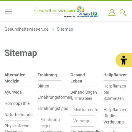
Gesundheitswissen.de
Sitemap
Sitemap
Alternative
Ernährung
Gesund
Heilpflanzen
Medizin
Leben
Diäten
Heilpflanzen
Ayurveda
Behandlungen
bei
Ernährungsformen
& Therapien
Schmerzen
Homöopathie
Ernährungstipps
Medikamente
Heilpflanzen
Naturheilkunde
für die
Ernährung
Vorsorge
Verdauung
Physikalische
gegen