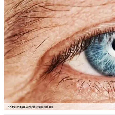
Andrejs Pidjass @ nejron.livejournal.com