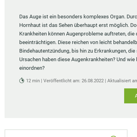
MEDIZIN
Nieren Regeneration
Zypresse
Osteopathie
Speiseplan bei Gicht
Vorsorge
Maca
Akupressur
Das Auge ist ein besonders komplexes Organ. Dur
Hausmittel bei Prellungen
Wundheilung
Matrix-Therapie
Cholesterin senken
Arterienverk
Kudzu-Bohn
Hornhaut ist das Sehen überhaupt erst möglich. 
Zungendiagn
Hausmittel bei Mundgeruch
Teebaumöl gegen Pickel
Dorn-Methode
Diabetes Ernährungsplan
Medikament
Rescue-Trop
Krankheiten können Augenprobleme auftreten, die d
Yin und Yan
Mundtrockenheit
Nachtkerze
Magnetfeldtherapie
Nahrungsmittelunverträglichkeiten
Reiseapothe
Flor Essence
beeinträchtigen. Diese reichen von leicht behande
Meridian-Str
Bindehautentzündung, bis hin zu Erkrankungen, die
Ursachen haben diese Augenkrankheiten? Und wie 
einordnen?
12 min | Veröffentlicht am: 26.08.2022 | Aktualisiert a