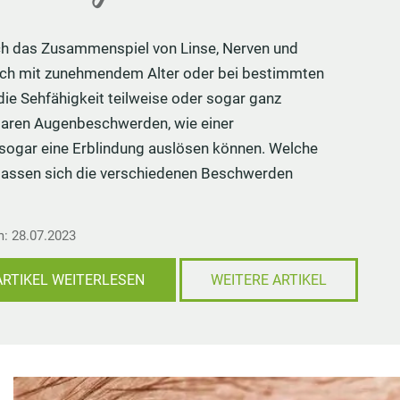
Haarausfall bei Männern
Wacholder als Heilpflanze
ch das Zusammenspiel von Linse, Nerven und
alkung
e
Natürliche Potenzmittel
Pferdesalbe
Doch mit zunehmendem Alter oder bei bestimmten
ostik
e
fen
Erektionsproblemen im Alter
Bockshornklee
ie Sehfähigkeit teilweise oder sogar ganz
g
ke
Prostata
Retterspitz
lbaren Augenbeschwerden, wie einer
etching
 sogar eine Erblindung auslösen können. Welche
lassen sich die verschiedenen Beschwerden
m: 28.07.2023
ARTIKEL WEITERLESEN
WEITERE ARTIKEL