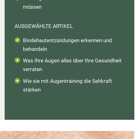
müssen
Wechseljahre
Bartholinitis Behandlung
AUSGEWÄHLTE ARTIKEL
Harnwegsinfektionen bei Frauen
Bindehautentzündungen erkennen und
Sexuelle Unlust bei Frauen
behandeln
Was Ihre Augen alles über Ihre Gesundheit
SHOP
SHOP
SHOP
10UM10 LIVE
10UM10 LIVE
10UM10 LIVE
LOGIN
LOGIN
LOGIN
WHATSAPP
WHATSAPP
WHATSAPP
verraten
SHOP
10UM10 LIVE
LOGIN
WHATSAPP
Wie sie mit Augentraining die Sehkraft
stärken