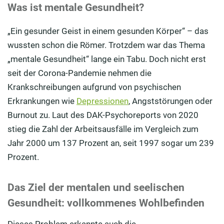
Was ist mentale Gesundheit?
Mentale Gesundheit: Diese Warnsignale sollten Sie
beachten
„Ein gesunder Geist in einem gesunden Körper“ – das
wussten schon die Römer. Trotzdem war das Thema
Tipps: So können Sie Ihre mentale Gesundheit stärken
„mentale Gesundheit“ lange ein Tabu. Doch nicht erst
Zur Stärkung der mentalen Gesundheit: 5 Tipps für
seit der Corona-Pandemie nehmen die
einen erholsamen Schlaf
Krankschreibungen aufgrund von psychischen
Mit Astrologie zur mentalen Gesundheit
Erkrankungen wie
Depressionen
, Angststörungen oder
Burnout zu. Laut des DAK-Psychoreports von 2020
Fazit: Weniger Stress und guter Schlaf für die mentale
stieg die Zahl der Arbeitsausfälle im Vergleich zum
Gesundheit
Jahr 2000 um 137 Prozent an, seit 1997 sogar um 239
Prozent.
Das Ziel der mentalen und seelischen
Gesundheit: vollkommenes Wohlbefinden
Dieses Problem erkannte auch die