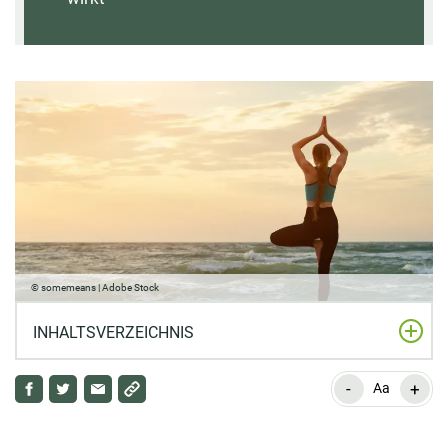
© somemeans | Adobe Stock
INHALTSVERZEICHNIS
-
+
Was ist mentale Gesundheit?
Aa
Stress: die größte Gefahr für die mentale Gesundheit