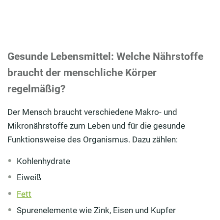
Was macht gesunde Lebensmittel aus?
Obst: Diese süßen Früchte sind besonders beliebt
Gesunde Lebensmittel: Welche Nährstoffe
Gemüse: Wichtige Grundlage für die Versorgung mit
Nährstoffen
braucht der menschliche Körper
regelmäßig?
Gesunde Lebensmittel: Weitere Superfoods mit
positiver Wirkung auf den Körper
Der Mensch braucht verschiedene Makro- und
Fazit: Gesunde Lebensmittel in den täglichen
Mikronährstoffe zum Leben und für die gesunde
Speiseplan einbauen
Funktionsweise des Organismus. Dazu zählen:
Kohlenhydrate
Eiweiß
Fett
Spurenelemente wie Zink, Eisen und Kupfer