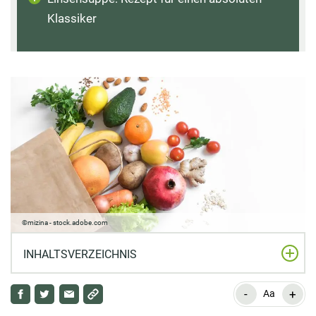
Klassiker
©mizina - stock.adobe.com
INHALTSVERZEICHNIS
-
+
Gesunde Lebensmittel: Welche Nährstoffe braucht der
Aa
menschliche Körper regelmäßig?