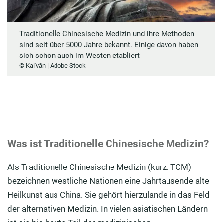
Was ist der Unterschied von Traditioneller
Chinesischer Medizin und Feng-Shui?
Traditionelle Chinesische Medizin und ihre Methoden
Harmonie finden – mit Bewegung, Ernährung, Kräutern,
sind seit über 5000 Jahre bekannt. Einige davon haben
Akupunktur und Massage
sich schon auch im Westen etabliert
© Kal'vān | Adobe Stock
Was ist Traditionelle Chinesische Medizin?
Als Traditionelle Chinesische Medizin (kurz: TCM)
bezeichnen westliche Nationen eine Jahrtausende alte
Heilkunst aus China. Sie gehört hierzulande in das Feld
der alternativen Medizin. In vielen asiatischen Ländern