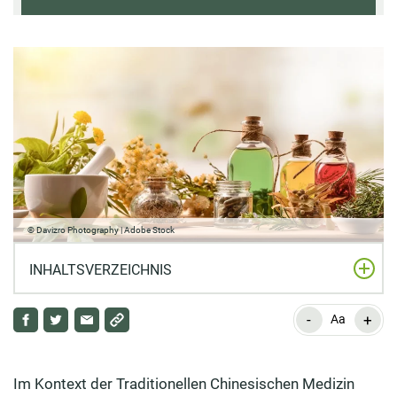
© Davizro Photography | Adobe Stock
INHALTSVERZEICHNIS
-
+
Was ist Traditionelle Chinesische Medizin?
Aa
Wie konnte sich die Traditionelle Chinesische Medizin
im Westen etablieren?
Im Kontext der Traditionellen Chinesischen Medizin