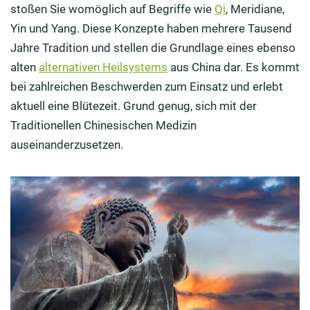
stoßen Sie womöglich auf Begriffe wie
Qi
, Meridiane,
Welche Logik steckt hinter der Traditionellen
Yin und Yang. Diese Konzepte haben mehrere Tausend
Chinesischen Medizin?
Jahre Tradition und stellen die Grundlage eines ebenso
Wie lauten die 5 Säulen der Traditionellen
alten
alternativen Heilsystems
aus China dar. Es kommt
Chinesischen Medizin?
bei zahlreichen Beschwerden zum Einsatz und erlebt
aktuell eine Blütezeit. Grund genug, sich mit der
Was hat es mit den 5 Elementen in der Traditionellen
Traditionellen Chinesischen Medizin
Chinesischen Medizin auf sich?
auseinanderzusetzen.
Was versteht die Traditionelle Chinesische Medizin
unter den 5 Wandlungsphasen?
Bei welchen Beschwerden kommt die Traditionelle
Chinesische Medizin zum Einsatz?
Welche Verfahren der Traditionelle Chinesische
Medizin haben sich etabliert?
Wie sieht die TCM-Behandlung in Deutschland aus?