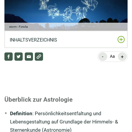
storm - Fotolia
INHALTSVERZEICHNIS
-
+
Überblick zur Astrologie
Aa
Definition: Was ist Astrologie?
Was ist der Unterschied zwischen Astronomie und
Astrologie?
Überblick zur Astrologie
Die Bedeutung des Horoskops in der Astrologie
Definition
: Persönlichkeitsentfaltung und
Tierkreiszeichen in der Astrologie – Ein Überblick
Lebensgestaltung auf Grundlage der Himmels- &
Die Bedeutung der Himmelskörper in der Astrologie
Sternenkunde (Astronomie)