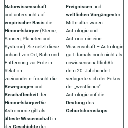
Naturwissenschaft
Ereignissen
und
und untersucht auf
weltlichen
Vorgängen
Im
empirischer Basis
die
Mittelalter waren
Himmelskörper
(Sterne,
Astrologie und
Sonnen, Planeten und
Astronomie eine
Systeme). Sie setzt diese
Wissenschaft – Astrologie
anhand von Ort, Bahn und
galt damals noch nicht als
Entfernung zur Erde in
unwissenschaftlichAb
Relation
dem 20. Jahrhundert
zueinander.erforscht die
verlagerte sich der Fokus
Bewegungen
und
der „westlichen“
Beschaffenheit
der
Astrologie auf die
Himmelskörper
Die
Deutung
des
Astronomie gilt als
Geburtshoroskops
älteste Wissenschaft
in
der
Geschichte
der