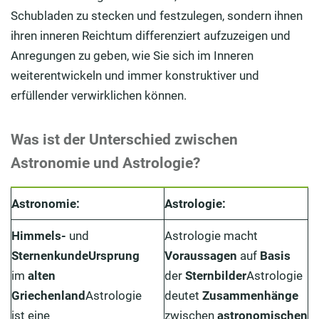
Schubladen zu stecken und festzulegen, sondern ihnen
ihren inneren Reichtum differenziert aufzuzeigen und
Anregungen zu geben, wie Sie sich im Inneren
weiterentwickeln und immer konstruktiver und
erfüllender verwirklichen können.
Was ist der Unterschied zwischen
Astronomie und Astrologie?
Astronomie:
Astrologie:
Himmels-
und
Astrologie macht
Sternenkunde
Ursprung
Voraussagen
auf
Basis
im
alten
der
Sternbilder
Astrologie
Griechenland
Astrologie
deutet
Zusammenhänge
ist eine
zwischen
astronomischen