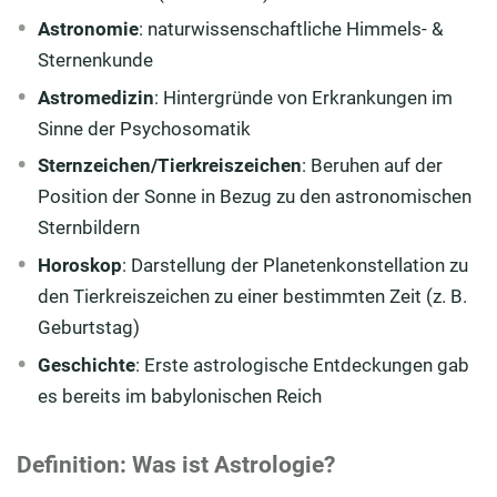
Was ist ein Aszendent?
Astronomie
: naturwissenschaftliche Himmels- &
Sternenkunde
Was sind Aspekte in der Astrologie?
Astromedizin
: Hintergründe von Erkrankungen im
Was ist Astromedizin? In welchem Zusammenhang
Sinne der Psychosomatik
steht sie mit der Astrologie?
Sternzeichen/Tierkreiszeichen
: Beruhen auf der
Die Bedeutung der Astrologie in der Geschichte und
Position der Sonne in Bezug zu den astronomischen
Wissenschaft
Sternbildern
Fazit zur Astrologie
Horoskop
: Darstellung der Planetenkonstellation zu
den Tierkreiszeichen zu einer bestimmten Zeit (z. B.
Geburtstag)
Geschichte
: Erste astrologische Entdeckungen gab
es bereits im babylonischen Reich
Definition: Was ist Astrologie?