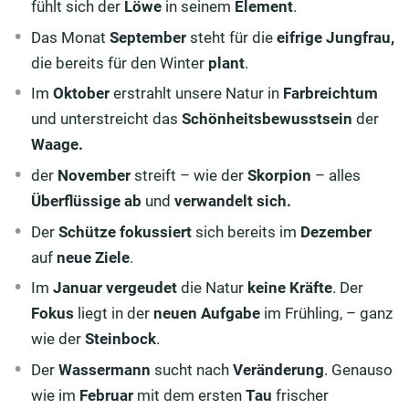
fühlt sich der
Löwe
in seinem
Element
.
Das Monat
September
steht für die
eifrige Jungfrau,
die bereits für den Winter
plant
.
Im
Oktober
erstrahlt unsere Natur in
Farbreichtum
und unterstreicht das
Schönheitsbewusstsein
der
Waage.
der
November
streift – wie der
Skorpion
– alles
Überflüssige ab
und
verwandelt sich.
Der
Schütze
fokussiert
sich bereits im
Dezember
auf
neue Ziele
.
Im
Januar
vergeudet
die Natur
keine Kräfte
. Der
Fokus
liegt in der
neuen Aufgabe
im Frühling, – ganz
wie der
Steinbock
.
Der
Wassermann
sucht nach
Veränderung
. Genauso
wie im
Februar
mit dem ersten
Tau
frischer