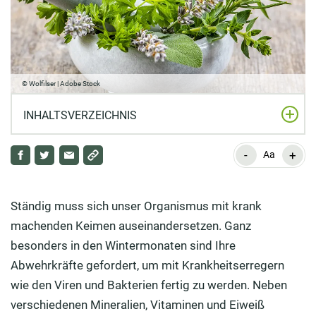
© Wolfilser | Adobe Stock
INHALTSVERZEICHNIS
-
+
Gut kombiniert, lässt sich die Wirkung noch steigern
Aa
Sonnenhut – das Geheimnis der Indianerpflanze
Ständig muss sich unser Organismus mit krank
Thuja – Der Lebensbaum belebt die Immunzellen
machenden Keimen auseinandersetzen. Ganz
Wilder Indigo – der Dritte im Bunde
besonders in den Wintermonaten sind Ihre
Abwehrkräfte gefordert, um mit Krankheitserregern
Taigawurzel – So kommt Ihr Körper mit Stress besser
wie den Viren und Bakterien fertig zu werden. Neben
klar
verschiedenen Mineralien, Vitaminen und Eiweiß