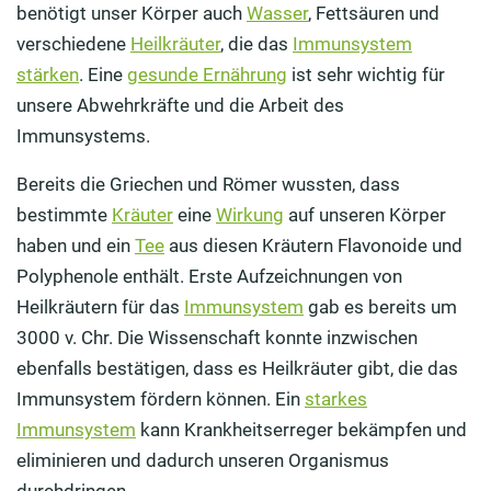
Thymian fördert die Verdauung
benötigt unser Körper auch
Wasser
, Fettsäuren und
verschiedene
Heilkräuter
, die das
Immunsystem
Ingwer als Superfood fürs Immunsystem
stärken
. Eine
gesunde Ernährung
ist sehr wichtig für
Mit Meerrettich das Immunsystem auf Vordermann
unsere Abwehrkräfte und die Arbeit des
bringen
Immunsystems.
So wenden Sie die Heilpflanzen richtig an
Bereits die Griechen und Römer wussten, dass
bestimmte
Kräuter
eine
Wirkung
auf unseren Körper
haben und ein
Tee
aus diesen Kräutern Flavonoide und
Polyphenole enthält. Erste Aufzeichnungen von
Heilkräutern für das
Immunsystem
gab es bereits um
3000 v. Chr. Die Wissenschaft konnte inzwischen
ebenfalls bestätigen, dass es Heilkräuter gibt, die das
Immunsystem fördern können. Ein
starkes
Immunsystem
kann Krankheitserreger bekämpfen und
eliminieren und dadurch unseren Organismus
durchdringen.