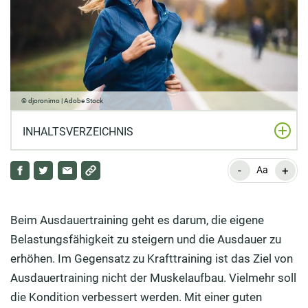
© djoronimo | Adobe Stock
INHALTSVERZEICHNIS
-
+
Was ist Ausdauer?
Aa
Wie gelingt der Einstieg ins Ausdauertraining?
Beim Ausdauertraining geht es darum, die eigene
Welche Tipps für Anfänger gibt es?
Belastungsfähigkeit zu steigern und die Ausdauer zu
Wie können Sie Ihre Trainingseinheiten gestalten?
erhöhen. Im Gegensatz zu Krafttraining ist das Ziel von
Ausdauertraining nicht der Muskelaufbau. Vielmehr soll
6 positive Effekte und Vorteile des Ausdauertrainings
die Kondition verbessert werden. Mit einer guten