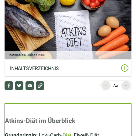
nasmStudio - Adobe Stock
INHALTSVERZEICHNIS
-
+
Atkins-Diät im Überblick
Aa
Definition: Was ist die Atkins-Diät?
Prinzipien: Wie funktioniert die Atkins-Diät?
Atkins-Diät im Überblick
Die vier Phasen der Atkins-Diät – Wie funktioniert
abnehmen mittels Low Carb?
Grundprinzip:
Low-Carb-
Diät
, Eiweiß Diät