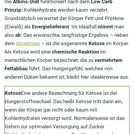
Die
Atkins-Diät
funktioniert nach dem
Low Carb
Prinzip:
Kohlenhydrate werden kaum verzehrt.
Grundsätzlich verwertet der Körper Fett und Proteine
(Eiweiß) als
Energielieferant
. Im Idealfall
nimmt
man
also
ab
. Das erwünschte, langfristige Ergebnis – neben
dem
Abnehmen
– ist die sogenannte
Ketose
im Körper.
Als Ketose wird eine
chemische Reaktion
im
menschlichen Körper bezeichnet, die zu
vermehrtem
Fettabbau
führt. Das Hungergefühl, welches von
anderen Diäten bekannt ist, bleibt hier idealerweise aus.
Ketose
Eine andere Bezeichnung für Ketose ist der
Hungerstoffwechsel. Das heißt Ketose tritt dann ein,
wenn der Körper gar nicht oder kaum mit
Kohlenhydraten versorgt wird. Normalerweise ist das
Gehirn zur optimalen Versorgung auf Zucker