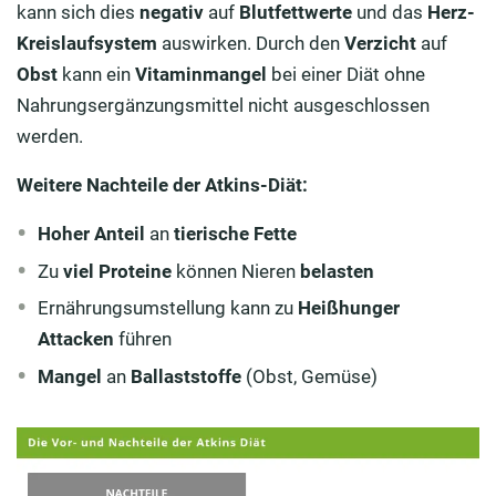
kann sich dies
negativ
auf
Blutfettwerte
und das
Herz-
Kreislaufsystem
auswirken. Durch den
Verzicht
auf
Obst
kann ein
Vitaminmangel
bei einer Diät ohne
Nahrungsergänzungsmittel nicht ausgeschlossen
werden.
Weitere Nachteile der Atkins-Diät:
Hoher Anteil
an
tierische Fette
Zu
viel Proteine
können Nieren
belasten
Ernährungsumstellung kann zu
Heißhunger
Attacken
führen
Mangel
an
Ballaststoffe
(Obst, Gemüse)