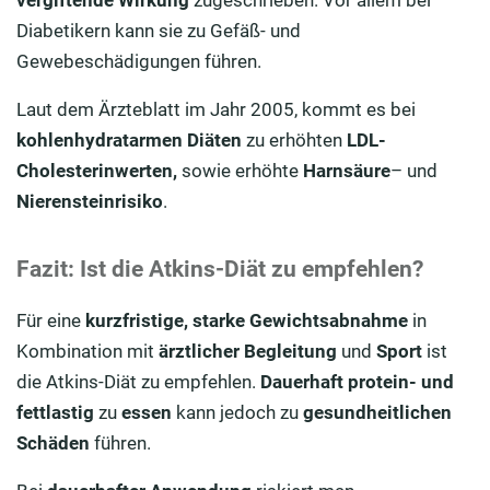
vergiftende Wirkung
zugeschrieben. Vor allem bei
Diabetikern kann sie zu Gefäß- und
Gewebeschädigungen führen.
Laut dem Ärzteblatt im Jahr 2005, kommt es bei
kohlenhydratarmen Diäten
zu erhöhten
LDL-
Cholesterinwerten,
sowie erhöhte
Harnsäure
– und
Nierensteinrisiko
.
Fazit: Ist die Atkins-Diät zu empfehlen?
Für eine
kurzfristige, starke Gewichtsabnahme
in
Kombination mit
ärztlicher Begleitung
und
Sport
ist
die Atkins-Diät zu empfehlen.
Dauerhaft
protein- und
fettlastig
zu
essen
kann jedoch zu
gesundheitlichen
Schäden
führen.