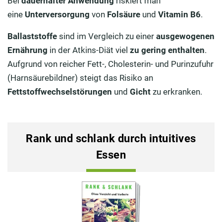
Bei
dauerhafter Anwendung
riskiert man
eine
Unterversorgung
von
Folsäure
und
Vitamin B6
.
Ballaststoffe
sind im Vergleich zu einer
ausgewogenen
Ernährung
in der Atkins-Diät viel
zu gering enthalten
.
Aufgrund von reicher Fett-, Cholesterin- und Purinzufuhr
(Harnsäurebildner) steigt das Risiko an
Fettstoffwechselstörungen
und
Gicht
zu erkranken.