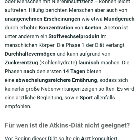
oder Menschen mit Niereninsuffizienz – können leicht
auftreten. Häufig berichten Menschen aber auch von
unangenehmen Erscheinungen
wie etwa
Mundgeruch
durch erhöhte
Konzentration
von
Aceton
. Aceton ist
unter anderem ein
Stoffwechselprodukt
im
menschlichen Körper. Die Phase 1 der Diät verlangt
Durchhaltevermögen
und kann aufgrund von
Zuckerentzug
(Kohlenhydrate)
launisch
machen. Die
Phasen
nach
den ersten
14 Tagen
bieten
eine
abwechslungsreichere
Ernährung
, sodass sich
keinerlei große Nebenwirkungen zeigen sollten. Es wird
eine ärztliche Begleitung, sowie
Sport
allenfalls
empfohlen.
Für wen ist die Atkins-Diät nicht geeignet?
Vor Beginn dieser Diät sollte ein
Arzt
konsultiert