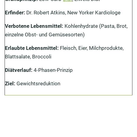
Erlaubte Lebensmittel: Was darf man bei der Atkins-
Erfinder:
Dr. Robert Atkins, New Yorker Kardiologe
Diät essen?
Verbotene Lebensmittel:
Kohlenhydrate (Pasta, Brot,
Welche Lebensmittel sollte man bei der Atkins-Diät
einzelne Obst- und Gemüsesorten)
vermeiden?
Erlaubte Lebensmittel:
Fleisch, Eier, Milchprodukte,
Vorteile der Atkins-Diät
Blattsalate, Broccoli
Nachteile und Risiken der Atkins-Diät
Diätverlauf:
4-Phasen-Prinzip
Fazit: Ist die Atkins-Diät zu empfehlen?
Ziel:
Gewichtsreduktion