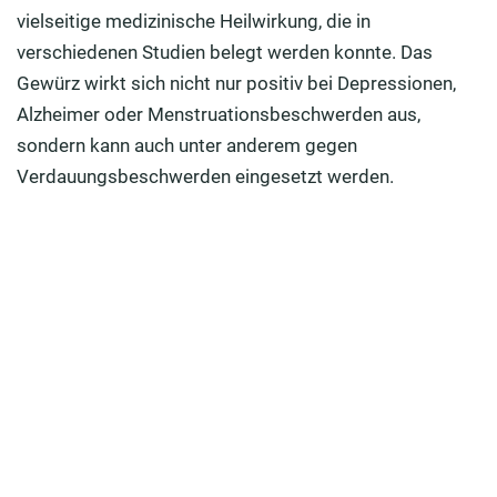
vielseitige medizinische Heilwirkung, die in
Die Heilwirkung von Safran
verschiedenen Studien belegt werden konnte. Das
Gewürz wirkt sich nicht nur positiv bei Depressionen,
Nebenwirkungen bei der Anwendung von Safran
Alzheimer oder Menstruationsbeschwerden aus,
Wie erkennt man echten & hochwertigen Safran?
sondern kann auch unter anderem gegen
Verdauungsbeschwerden eingesetzt werden.
Safran selbst anbauen
Verwendung von Safran in der Küche
FAQ: Häufig gestellte Fragen zum Safran