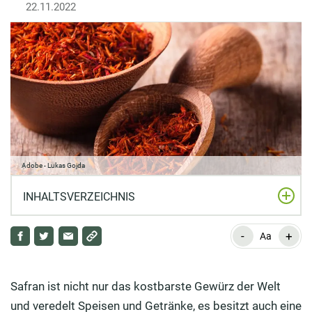
22.11.2022
Adobe - Lukas Gojda
INHALTSVERZEICHNIS
-
+
Was ist Safran?
Aa
Das teuerste Gewürz der Welt: Warum ist Safran so
teuer?
Safran ist nicht nur das kostbarste Gewürz der Welt
und veredelt Speisen und Getränke, es besitzt auch eine
Safrans Heilwirkung im Laufe der Geschichte