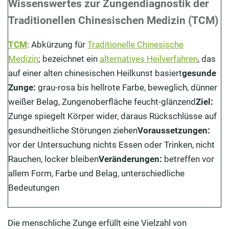
Wissenswertes zur Zungendiagnostik der
Traditionellen Chinesischen Medizin (TCM)
Zungendiagnostik: Was ist das Ziel der Untersuchung
der Zunge?
TCM
: Abkürzung für
Traditionelle Chinesische
Zungendiagnostik: Was sind die Voraussetzungen für
Medizin
; bezeichnet ein
alternatives Heilverfahren
, das
eine korrekte Untersuchung der Zunge?
auf einer alten chinesischen Heilkunst basiert
gesunde
Zunge:
grau-rosa bis hellrote Farbe, beweglich, dünner
Zungendiagnostik: Wie funktioniert die Untersuchung
weißer Belag, Zungenoberfläche feucht-glänzend
Ziel:
in der TCM?
Zunge spiegelt Körper wider, daraus Rückschlüsse auf
Zungendiagnostik: Welche Veränderungen der Zunge
gesundheitliche Störungen ziehen
Voraussetzungen:
gibt es und was bedeuten sie?
vor der Untersuchung nichts Essen oder Trinken, nicht
Fazit zur Zungendiagnostik nach TCM
Rauchen, locker bleiben
Veränderungen:
betreffen vor
allem Form, Farbe und Belag, unterschiedliche
Bedeutungen
Die menschliche Zunge erfüllt eine Vielzahl von