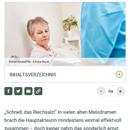
Robert Kneschke - Adobe Stock
INHALTSVERZEICHNIS
-
+
Niedriger Blutdruck: Frauen sind besonders häufig
Aa
betroffen
Diese Beschwerden weisen auf einen zu niedrigen
„Schnell, das Riechsalz!“ In vielen alten Melodramen
Blutdruck hin
brach die Hauptakteurin mindestens einmal effektvoll
zusammen – doch keiner nahm das sonderlich ernst.
Medikamente? Nur wenn nichts anderes hilft