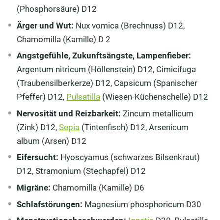
(Phosphorsäure) D12
Ärger und Wut:
Nux vomica (Brechnuss) D12,
Chamomilla (Kamille) D 2
Angstgefühle, Zukunftsängste, Lampenfieber:
Argentum nitricum (Höllenstein) D12, Cimicifuga
(Traubensilberkerze) D12, Capsicum (Spanischer
Pfeffer) D12,
Pulsatilla
(Wiesen-Küchenschelle) D12
Nervosität und Reizbarkeit:
Zincum metallicum
(Zink) D12,
Sepia
(Tintenfisch) D12, Arsenicum
album (Arsen) D12
Eifersucht:
Hyoscyamus (schwarzes Bilsenkraut)
D12, Stramonium (Stechapfel) D12
Migräne:
Chamomilla (Kamille) D6
Schlafstörungen:
Magnesium phosphoricum D30