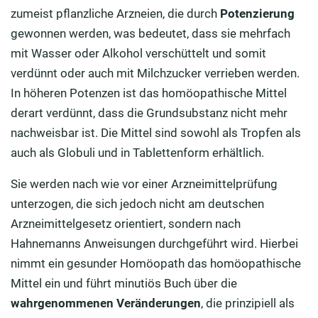
Allergien: Mögliche Alternativen zu Antihistaminika
zumeist pflanzliche Arzneien, die durch
Potenzierung
gewonnen werden, was bedeutet, dass sie mehrfach
Operationen und zahnärztliche Eingriffe
mit Wasser oder Alkohol verschüttelt und somit
Homöopathie auf Reisen
verdünnt oder auch mit Milchzucker verrieben werden.
In höheren Potenzen ist das homöopathische Mittel
Homöopathische Mittel während der Wechseljahre
derart verdünnt, dass die Grundsubstanz nicht mehr
nachweisbar ist. Die Mittel sind sowohl als Tropfen als
auch als Globuli und in Tablettenform erhältlich.
Sie werden nach wie vor einer Arzneimittelprüfung
unterzogen, die sich jedoch nicht am deutschen
Arzneimittelgesetz orientiert, sondern nach
Hahnemanns Anweisungen durchgeführt wird. Hierbei
nimmt ein gesunder Homöopath das homöopathische
Mittel ein und führt minutiös Buch über die
wahrgenommenen Veränderungen
, die prinzipiell als