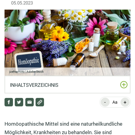
05.05.2023
juefraphoto | Adobe Stock
INHALTSVERZEICHNIS
-
+
Globuli, Tabletten oder Tropfen?
Aa
Überblick: Die beliebtesten Anwendungsgebiete
Homöopathische Mittel sind eine naturheilkundliche
Erkältungen mit Homöopathie in den Griff bekommen
Möglichkeit, Krankheiten zu behandeln. Sie sind