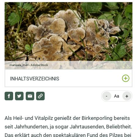
manuela_merl - Adobe Stock
INHALTSVERZEICHNIS
-
+
Steckbrief des Birkenporlings (botanisch: Piptoporus
Aa
Betulinus)
Einsatzgebiete und naturheilkundliche Wirkung des
Als Heil- und Vitalpilz genießt der Birkenporling bereits
Birkenporlings
seit Jahrhunderten, ja sogar Jahrtausenden, Beliebtheit.
Das erklärt auch den spektakulären Fund des Pilzes bei
Heilwirksame Inhaltsstoffe: Power-Paket