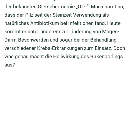
der bekannten Gletschermumie „Ötzi“. Man nimmt an,
Birkenporling
dass der Pilz seit der Steinzeit Verwendung als
Tipps zur Anwendung des Birkenporlings als Vital-
natürliches Antibiotikum bei Infektionen fand. Heute
Getränk
kommt er unter anderem zur Linderung von Magen-
Darm-Beschwerden und sogar bei der Behandlung
Heilpilze: Kaufen oder sammeln?
verschiedener Krebs-Erkrankungen zum Einsatz. Doch
Praxis-Tipps beim Kauf des raren Vitalpilzes
was genau macht die Heilwirkung des Birkenporlings
aus?
Was es beim Sammeln zu berücksichtigen gibt
FAQ: Häufig gestellte Fragen zum Birkenporling