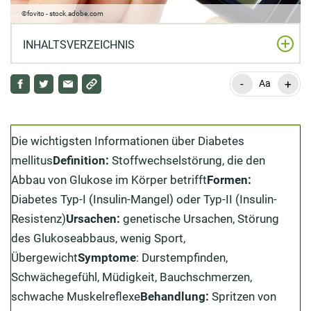
©fovito - stock.adobe.com
INHALTSVERZEICHNIS
-
+
Definition: Was ist Diabetes mellitus?
Aa
Ursachen: Was sind die Auslöser für Diabetes
mellitus?
Die wichtigsten Informationen über Diabetes
Welche Faktoren erhöhen das Risiko für Diabetes
mellitus
Definition:
Stoffwechselstörung, die den
mellitus?
Abbau von Glukose im Körper betrifft
Formen:
Diabetes Typ-I (Insulin-Mangel) oder Typ-II (Insulin-
Symptome: Woran erkennt man Diabetes mellitus?
Resistenz)
Ursachen:
genetische Ursachen, Störung
Diagnose: Wie diagnostiziert der Arzt Diabetes
des Glukoseabbaus, wenig Sport,
mellitus?
Übergewicht
Symptome
: Durstempfinden,
Schwächegefühl, Müdigkeit, Bauchschmerzen,
Behandlung: Wie wird Diabetes mellitus therapiert?
schwache Muskelreflexe
Behandlung:
Spritzen von
Ärztlicher Check-Up vor Sport bei Diabetes mellitus