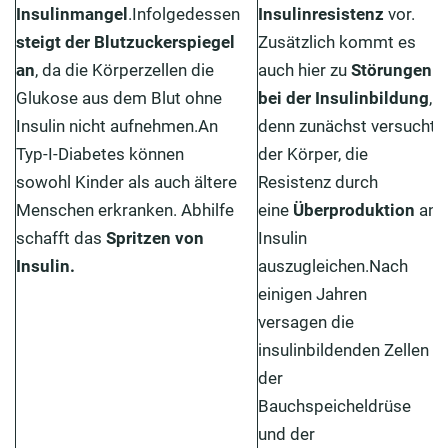
Insulinmangel
.Infolgedessen
Insulinresistenz
vor.
steigt der Blutzuckerspiegel
Zusätzlich kommt es
an
, da die Körperzellen die
auch hier zu
Störungen
Glukose aus dem Blut ohne
bei der Insulinbildung
,
Insulin nicht aufnehmen.An
denn zunächst versucht
Typ-I-Diabetes können
der Körper, die
sowohl Kinder als auch ältere
Resistenz durch
Menschen erkranken. Abhilfe
eine
Überproduktion
an
schafft das
Spritzen von
Insulin
Insulin.
auszugleichen.Nach
einigen Jahren
versagen die
insulinbildenden Zellen
der
Bauchspeicheldrüse
und der