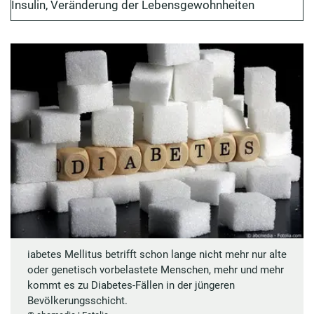
Insulin, Veränderung der Lebensgewohnheiten
Diabetes mit Sport stoppen
Diabetes mellitus: Vermeiden Sie Unterzuckerung
Komplikationen bei Diabetes
Nierenleiden und Diabetes
Vorbeugung: Wie kann man Diabetes mellitus
vorbeugen?
Fazit zu Diabetes mellitus
iabetes Mellitus betrifft schon lange nicht mehr nur alte
oder genetisch vorbelastete Menschen, mehr und mehr
kommt es zu Diabetes-Fällen in der jüngeren
Bevölkerungsschicht.