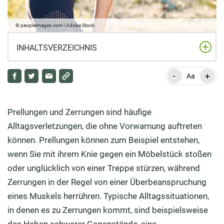
© peopleimages.com | Adobe Stock
INHALTSVERZEICHNIS
-
+
Was ist der Unterschied zwischen Prellungen,
Aa
Zerrungen und Verstauchungen?
Wann sollte man bei Prellungen und Zerrungen einen
Prellungen und Zerrungen sind häufige
Arzt aufsuchen?
Alltagsverletzungen, die ohne Vorwarnung auftreten
können. Prellungen können zum Beispiel entstehen,
Welche Behandlungsmaßnahmen sind bei Prellungen
wenn Sie mit ihrem Knie gegen ein Möbelstück stoßen
und Zerrungen zielführend?
oder unglücklich von einer Treppe stürzen, während
Wie hilft die PECH-Regel wirksam bei der
Zerrungen in der Regel von einer Überbeanspruchung
Behandlung?
eines Muskels herrühren. Typische Alltagssituationen,
in denen es zu Zerrungen kommt, sind beispielsweise
Wie können Hausmittel, Homöopathie und
Naturheilkunde bei Prellungen helfen?