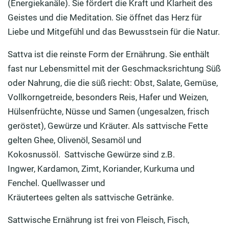
(Energiekanäle). Sie fördert die
Kraft und
Klarheit
des
Geistes und die Meditation. Sie
öffnet das Herz
für
Liebe und Mitgefühl
und
das Bewusstsein
für die Natur
.
Sattva
ist
die reinste Form der Ernährung
. Sie enthält
fast nur Lebensmittel mit der Geschmacksrichtung Süß
oder
Nahrung, die die süß riecht
: Obst, Salate, Gemüse,
Vollkorngetreide, besonders Reis, Hafer und Weizen,
Hülsenfrüchte, Nüsse und Samen (ungesalzen, frisch
geröstet), Gewürze und Kräuter. Als
sattvische
Fette
gelten
Ghee
, Olivenöl, Sesamöl und
Kokosnussöl
.
Sattvische
Gewürze sind z.B.
Ingwer,
Kardamon
, Zimt, Koriander, Kurkuma und
Fenchel. Quellwasser und
Kräutertees
gelten
als
sattvische
Getränke.
Sattwische Ernährung ist frei von Fleisch, Fisch,