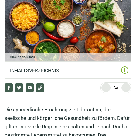
Yulia | Adobe Stock
INHALTSVERZEICHNIS
-
+
Was bedeutet ayurvedische Ernährung?
Aa
Was ist das Ziel der Ayurveda Ernährung?
Die ayurvedische Ernährung zielt darauf ab, die
Wo liegt der Unterschied von ayurvedischer Ernährung
seelische und körperliche Gesundheit zu fördern. Dafür
und westlicher Ernährungswissenschaft?
gilt es, spezielle Regeln einzuhalten und je nach Dosha
Wie gesund ist die ayurvedische Ernährung?
bestimmte Lebensmittel zu bevorzugen. Das