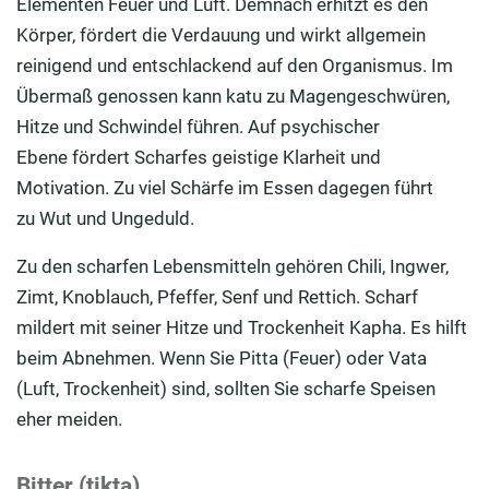
Elementen Feuer und Luft.
Demnach erhitzt es den
Körper,
fördert die Verdauung und wirkt allgemein
reinigend und entschlackend auf den Organismus. Im
Übermaß genossen kann
katu
zu Magengeschwüren,
Hitze und Schwindel führen. Auf psychischer
E
bene
fördert
Scharfes
geistige Klarheit und
Motivation. Zu viel Schärfe im Essen dagegen führt
zu
Wut und Ungeduld
.
Zu den scharfen Lebensmitteln gehören Chili, Ingwer,
Zimt, Knoblauch, Pfeffer
, Senf und Rettich
.
Scharf
mildert
mit seiner Hitze und Trockenheit
Kapha
.
Es hilft
beim Abnehmen. Wenn Sie
Pitta
(Feuer) oder
Vata
(Luft, Trockenheit) sind, sollten Sie scharfe Speisen
eher meiden.
Bitter (tikta)