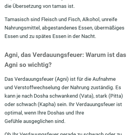
die Übersetzung von
tamas
ist
.
Tamasisch
sind Fleisch und
Fisch, Alkohol,
unreife
Nahrungsmittel, abgestandenes Essen, übermäßiges
Essen und zu spätes Essen in der Nacht.
Agni, das Verdauungsfeuer: Warum ist das
Agni so wichtig?
Das Verdauungsfeuer (Agni) ist für die Aufnahme
und
Verstoffwechselung
der Nahrung zuständig. Es
kann je nach
Dosha
schwankend (
Vata
), stark (
Pitta
)
oder schwach (
Kapha
) sein.
Ihr Verdauungsfeuer ist
optimal, wenn Ihr
e
Dosha
s
und Ihre
Gefühle
ausgeglichen
sind.
Ob Ihr Verdauungsfeu
er gerade zu schwach oder zu