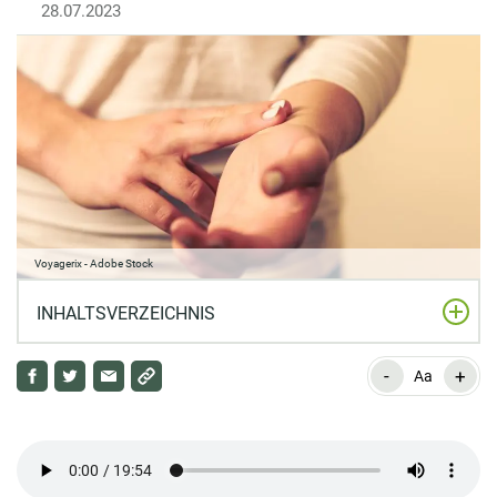
28.07.2023
Voyagerix - Adobe Stock
INHALTSVERZEICHNIS
-
+
Welche Aspekte sind bei der Pulsmessung wichtig?
Aa
Ursachen für einen erhöhten Puls
Ursachen für einen verlangsamten Puls