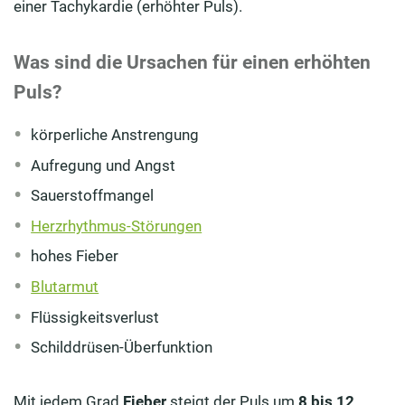
einer Tachykardie (erhöhter Puls).
Was sind die Ursachen für einen erhöhten
Puls?
körperliche Anstrengung
Aufregung und Angst
Sauerstoffmangel
Herzrhythmus-Störungen
hohes Fieber
Blutarmut
Flüssigkeitsverlust
Schilddrüsen-Überfunktion
Mit jedem Grad
Fieber
steigt der Puls um
8 bis 12