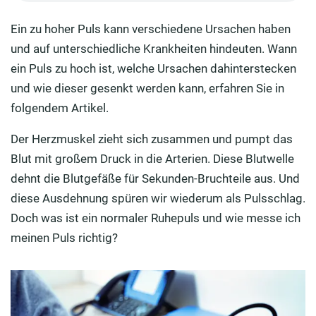
Ab wann wird ein hoher Puls gefährlich?
Ein zu hoher Puls kann verschiedene Ursachen haben
Wie kann man einen hohen Puls senken?
und auf unterschiedliche Krankheiten hindeuten. Wann
ein Puls zu hoch ist, welche Ursachen dahinterstecken
Wie macht sich eine Herzrhythmus-Störung
und wie dieser gesenkt werden kann, erfahren Sie in
bemerkbar?
folgendem Artikel.
Herzrasen: Wann müssen Sie zum Arzt?
Der Herzmuskel zieht sich zusammen und pumpt das
Vorhofflimmern
Blut mit großem Druck in die Arterien. Diese Blutwelle
Behandlungsmöglichkeiten bei Vorhofflimmern
dehnt die Blutgefäße für Sekunden-Bruchteile aus. Und
diese Ausdehnung spüren wir wiederum als Pulsschlag.
Doch was ist ein normaler Ruhepuls und wie messe ich
meinen Puls richtig?