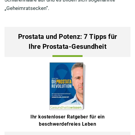
„Geheimratsecken“.