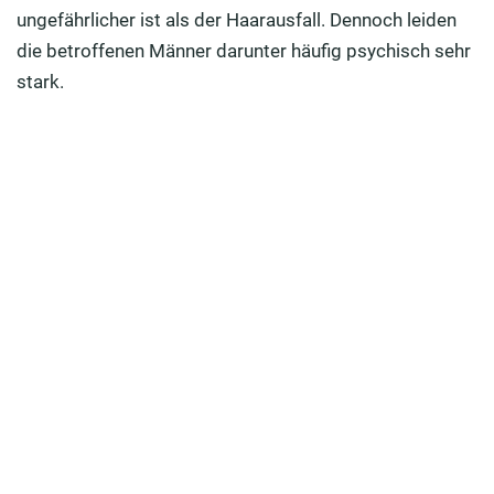
ungefährlicher ist als der Haarausfall. Dennoch leiden
Hilft eine Eigenbluttherapie als Haarwurzel-
die betroffenen Männer darunter häufig psychisch sehr
Regenerator?
stark.
Verhindert eine Haartransplantation den Haarausfall
bei Männern?
Welche Vitaminen helfen gegen den Haarausfall?
FAQ: Haarverlust bei Männern