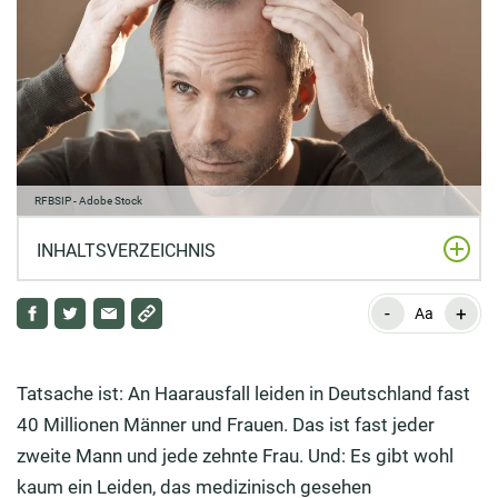
RFBSIP - Adobe Stock
INHALTSVERZEICHNIS
-
+
Welche Methoden können den Haarausfall
Aa
vermindern?
Wie lässt Testosteron die Haarwurzeln verhungern?
Tatsache ist: An Haarausfall leiden in Deutschland fast
40 Millionen Männer und Frauen. Das ist fast jeder
Hilft Shampoo zur Vorbeugung von Haarausfall?
zweite Mann und jede zehnte Frau. Und: Es gibt wohl
Hilft Finasterid beim Haarwachstum?
kaum ein Leiden, das medizinisch gesehen