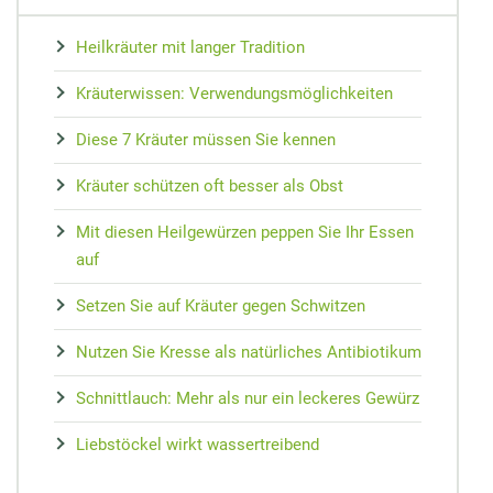
MEDIZIN
Nieren Regeneration
Zypresse
Osteopathie
Speiseplan bei Gicht
Vorsorge
Maca
Heilkräuter mit langer Tradition
Akupressur
Hausmittel bei Prellungen
Wundheilung
Matrix-Therapie
Cholesterin senken
Arterienverk
Kudzu-Bohn
Kräuterwissen: Verwendungsmöglichkeiten
Zungendiagn
Hausmittel bei Mundgeruch
Teebaumöl gegen Pickel
Dorn-Methode
Diabetes Ernährungsplan
Medikament
Rescue-Trop
Yin und Yan
Diese 7 Kräuter müssen Sie kennen
Mundtrockenheit
Nachtkerze
Magnetfeldtherapie
Nahrungsmittelunverträglichkeiten
Reiseapothe
Flor Essence
Meridian-Str
Kräuter schützen oft besser als Obst
Mit diesen Heilgewürzen peppen Sie Ihr Essen
auf
Setzen Sie auf Kräuter gegen Schwitzen
Nutzen Sie Kresse als natürliches Antibiotikum
Schnittlauch: Mehr als nur ein leckeres Gewürz
Liebstöckel wirkt wassertreibend