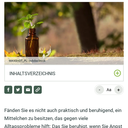
MAXSHOT_PL - Adobe Stock
INHALTSVERZEICHNIS
-
+
So funktioniert die Bachblüten-Therapie
Aa
Konflikt zwischen Seele und Geist als
Krankheitsursache
Fänden Sie es nicht auch praktisch und beruhigend, ein
Mittelchen zu besitzen, das gegen viele
Der Weg zur inneren Harmonie
Alltagsprobleme hilft: Das Sie beruhigt, wenn Sie Angst