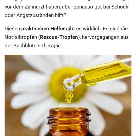
Wirkungsvolle Hilfe durch Bachblüten
vor dem Zahnarzt haben, aber genauso gut bei Schock
oder Angstzuständen hilft?
Anwendung von Notfalltropfen
Diesen
praktischen Helfer
gibt es wirklich. Es sind die
Aufbewahrung und Bezugspunkte
Notfalltropfen (
Rescue-Tropfen
), hervorgegangen aus
der Bachblüten-Therapie.