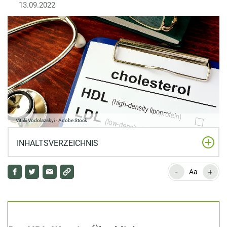
13.09.2022
Vitalii Vodolazskyi - Adobe Stock
INHALTSVERZEICHNIS
-
+
Der HDL-Wert im Überblick
Aa
Was bedeutet der HDL-Wert?
Normalwerte: Welcher HDL-Wert ist gut?