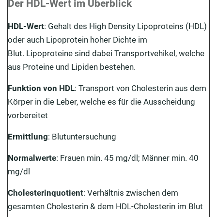
Der HDL-Wert im Überblick
Was ist der Unterschied zwischen LDL- & HDL-Wert?
HDL-Wert
: Gehalt des High Density Lipoproteins (HDL)
Wie wird der HDL-Wert bestimmt?
oder auch Lipoprotein hoher Dichte im
LDL- & HDL-Werte: Was bedeutet der
Blut. Lipoproteine sind dabei Transportvehikel, welche
Cholesterinspiegel?
aus Proteine und Lipiden bestehen.
Der HDL-Wert im Cholesterinquotient
Funktion von HDL
: Transport von Cholesterin aus dem
Körper in die Leber, welche es für die Ausscheidung
Was sind die Ursachen für einen niedrigen HDL-Wert?
vorbereitet
Was sind die Folgen eines niedrigen HDL-Werts?
Ermittlung
: Blutuntersuchung
Wie kann man den HDL-Wert erhöhen?
Normalwerte
: Frauen min. 45 mg/dl; Männer min. 40
Fazit
mg/dl
Cholesterinquotient
: Verhältnis zwischen dem
gesamten Cholesterin & dem HDL-Cholesterin im Blut