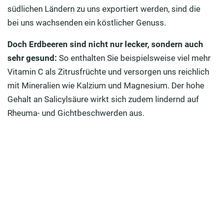
Brainfood: Verbessern Erdbeeren wirklich das
südlichen Ländern zu uns exportiert werden, sind die
Gedächtnis?
bei uns wachsenden ein köstlicher Genuss.
Erdbeeren für Ihre Gesundheit: Rezepte und Tipps
Doch Erdbeeren sind nicht nur lecker, sondern auch
Aus ernährungsphysiologischer Sicht: So gesund ist
sehr gesund:
So enthalten Sie beispielsweise viel mehr
die Erdbeere
Vitamin C als Zitrusfrüchte und versorgen uns reichlich
mit Mineralien wie Kalzium und Magnesium. Der hohe
Erdbeeren kaufen: Darauf sollten Sie beim Einkauf
Gehalt an Salicylsäure wirkt sich zudem lindernd auf
achten
Rheuma- und Gichtbeschwerden aus.
Der richtige Umgang mit den empfindlichen Früchten:
Tipps zur Lagerung
Erdbeeren verarbeiten – köstliches Rezept für eine
Erdbeerbowle