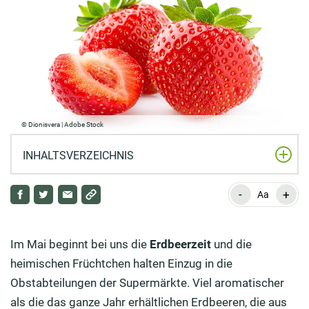
© Dionisvera | Adobe Stock
INHALTSVERZEICHNIS
-
+
Seit jeher hoch geschätzt: Die Heilkraft der Erdbeere
Aa
Wertvolle Inhaltsstoffe mit großer Wirkung
Im Mai beginnt bei uns die
Erdbeerzeit
und die
Die Erdbeere: Nuss oder Beere?
heimischen Früchtchen halten Einzug in die
Viele Vitamine, wenige Kalorien!
Obstabteilungen der Supermärkte. Viel aromatischer
als die das ganze Jahr erhältlichen Erdbeeren, die aus