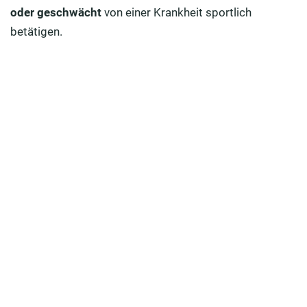
Vermindern Sie das Risiko
oder geschwächt
von einer Krankheit sportlich
Gesundheits-Pass für ein gesundes Herz
betätigen.