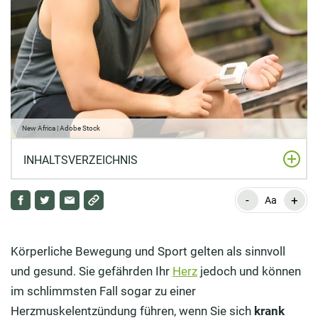
New Africa | Adobe Stock
INHALTSVERZEICHNIS
-
+
Haben Sie Geduld
Aa
Alarmsignale einer Herzmuskelentzündung
Körperliche Bewegung und Sport gelten als sinnvoll
Drei Monate konsequente Schonung
und gesund. Sie gefährden Ihr
Herz
jedoch und können
Wann ist man zu krank, um Sport zu machen?
im schlimmsten Fall sogar zu einer
Herzmuskelentzündung
führen, wenn Sie sich
krank