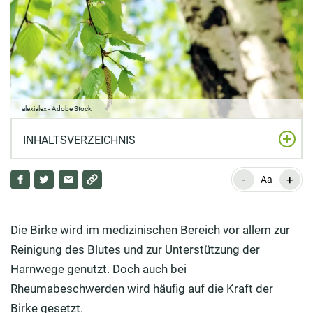
alexialex - Adobe Stock
INHALTSVERZEICHNIS
-
+
Anwendungsbereiche
Aa
Das sind die wichtigsten Inhaltsstoffe der Birke:
Die Birke wird im medizinischen Bereich vor allem zur
Bei diesen Beschwerden kann Ihnen die Birke helfen:
Reinigung des Blutes und zur Unterstützung der
Grundrezept für Birkenblättertee
Harnwege genutzt. Doch auch bei
Rheumabeschwerden wird häufig auf die Kraft der
Rheuma-Tee mit Birkenblättern
Birke gesetzt.