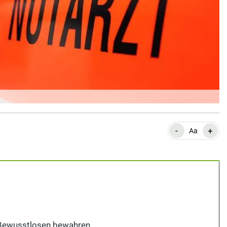
-
+
Aa
d Bewusstlosen bewahren