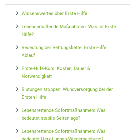
MEDIZIN
Nieren Regeneration
Zypresse
Osteopathie
Speiseplan bei Gicht
Vorsorge
Maca
Wissenswertes über Erste Hilfe
Akupressur
Hausmittel bei Prellungen
Wundheilung
Matrix-Therapie
Cholesterin senken
Arterienverk
Kudzu-Bohn
Lebenserhaltende Maßnahmen: Was ist Erste
Zungendiagn
Hausmittel bei Mundgeruch
Teebaumöl gegen Pickel
Dorn-Methode
Diabetes Ernährungsplan
Medikament
Rescue-Trop
Hilfe?
Yin und Yan
Mundtrockenheit
Nachtkerze
Magnetfeldtherapie
Nahrungsmittelunverträglichkeiten
Reiseapothe
Flor Essence
Bedeutung der Rettungskette: Erste Hilfe
Meridian-Str
Ablauf
Erste-Hilfe-Kurs: Kosten, Dauer &
Notwendigkeit
Blutungen stoppen: Wundversorgung bei der
Ersten Hilfe
Lebensrettende Sofortmaßnahmen: Was
bedeutet stabile Seitenlage?
Lebensrettende Sofortmaßnahmen: Was
bedeutet Herz-Lungen-Wiederbelebung?