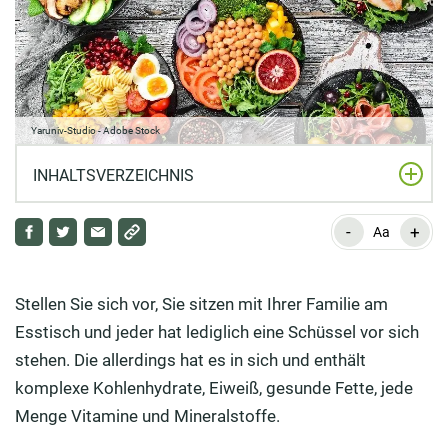
Yaruniv-Studio - Adobe Stock
INHALTSVERZEICHNIS
-
+
„Bowl“: Was ist das überhaupt?
Aa
Zubereitung von „Bowls“ – darauf sollten Sie bei Wahl
Ihrer Zutaten achten
Stellen Sie sich vor, Sie sitzen mit Ihrer Familie am
Esstisch und jeder hat lediglich eine Schüssel vor sich
Zubereitung von „Bowls“ – auf die richtige
stehen. Die allerdings hat es in sich und enthält
Zusammensetzung kommt es an
komplexe Kohlenhydrate, Eiweiß, gesunde Fette, jede
Menge Vitamine und Mineralstoffe.