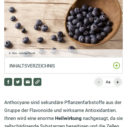
A. Kiro - Adobe Stock
INHALTSVERZEICHNIS
-
+
Wie wirken Anthocyane?
Aa
Woher kommt die Wirkung der Anthocyane?
Anthocyane sind sekundäre Pflanzenfarbstoffe aus der
Anthocyane bei Parkinson anwenden?
Gruppe der Flavonoide und wirksame Antioxidantien.
Welche Lebensmittel enthalten besonders viele
Ihnen wird eine enorme
Heilwirkung
nachgesagt, da sie
Anthocyane?
zellschädigende Substanzen beseitigen und die Zellen