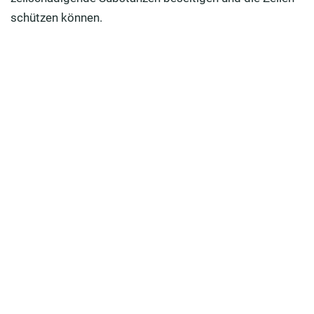
schützen können.
Anthocyane als Nahrungsergänzungsmittel
einnehmen? Das müssen Sie beachten
Wie können Sie mehr Anthocyane zu sich nehmen? 5
Tipps
Fazit: So gesund sind Anthocyane