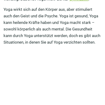
Welche Yoga-Arten gibt es?
Yoga wirkt sich auf den Körper aus, aber stimuliert
Welche einfachen Yogaübungen können Sie zuhause
auch den Geist und die Psyche. Yoga ist gesund, Yoga
durchführen?
kann heilende Kräfte haben und Yoga macht stark –
sowohl körperlich als auch mental. Die Gesundheit
Fazit: Yoga ist gesund und beliebt
kann durch Yoga unterstützt werden, doch es gibt auch
Situationen, in denen Sie auf Yoga verzichten sollten.