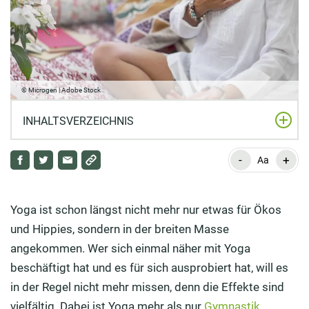
© Microgen | Adobe Stock
INHALTSVERZEICHNIS
-
+
Was ist Yoga genau?
Aa
Wieso ist Yoga so gesund?
Yoga ist schon längst nicht mehr nur etwas für Ökos
Welche positiven Auswirkungen auf die Gesundheit
und Hippies, sondern in der breiten Masse
hat Yoga?
angekommen. Wer sich einmal näher mit Yoga
Gegen welche Krankheiten hilft Yoga?
beschäftigt hat und es für sich ausprobiert hat, will es
in der Regel nicht mehr missen, denn die Effekte sind
Welche Gesundheitsgefahren lauern beim Yoga?
vielfältig. Dabei ist Yoga mehr als nur
Gymnastik
.