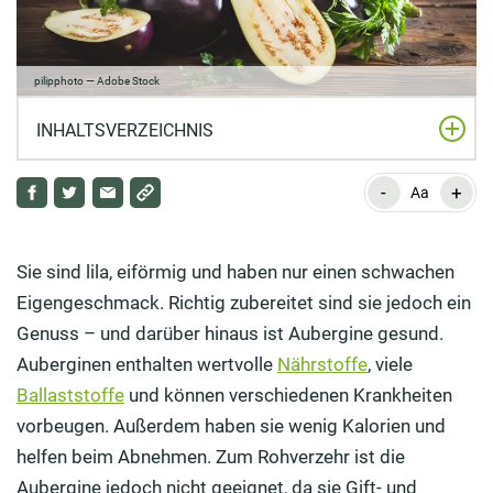
pilipphoto — Adobe Stock
INHALTSVERZEICHNIS
-
+
Warum ist die Aubergine gesund?
Aa
Wie gefährlich sind die Bitterstoffe in der Aubergine?
Sie sind lila, eiförmig und haben nur einen schwachen
Sind Auberginen gesund – auch bei
Eigengeschmack. Richtig zubereitet sind sie jedoch ein
Autoimmunerkrankungen?
Genuss – und darüber hinaus ist Aubergine gesund.
Welche Auberginensorten gibt es?
Auberginen enthalten wertvolle
Nährstoffe
, viele
Ballaststoffe
und können verschiedenen Krankheiten
Woher kommen Auberginen?
vorbeugen. Außerdem haben sie wenig Kalorien und
Fazit: Mit Aubergine gesund ernähren
helfen beim Abnehmen. Zum Rohverzehr ist die
Aubergine jedoch nicht geeignet, da sie Gift- und