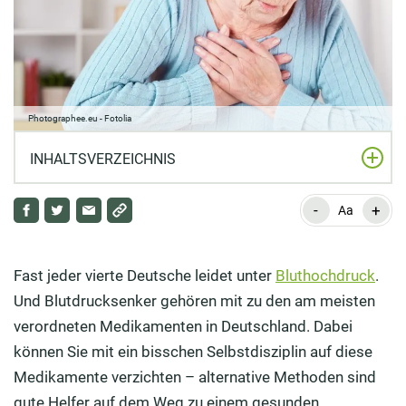
Photographee.eu - Fotolia
INHALTSVERZEICHNIS
-
+
Was sind die Konsequenzen vom Bluthochdruck?
Aa
10 schnelle Tipps gegen Bluthochdruck
Fast jeder vierte Deutsche leidet unter
Bluthochdruck
.
Wie senken Sie den Bluthochdruck?
Und Blutdrucksenker gehören mit zu den am meisten
Wie senken Sie ihren Blutdruck natürlich?
verordneten Medikamenten in Deutschland. Dabei
können Sie mit ein bisschen Selbstdisziplin auf diese
Mit Hydrotherapie gegen einen zu hohen Blutdruck
Medikamente verzichten – alternative Methoden sind
Welche Lebensmittel senken die Blutdruckwerte?
gute Helfer auf dem Weg zu einem gesunden