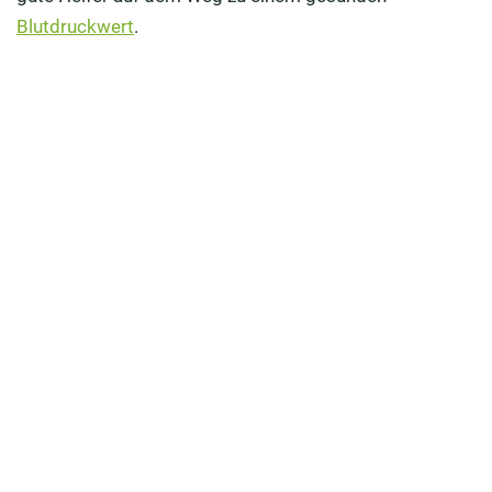
Blutdruckwert
.
Bluthochdruck: Mit Heilpilzen hat Ihr Herz „gut lachen“
Blutdruck sanft senken – mit Wannenbäder, Musik und
Meditation
Richtige Wohnraum-Temperatur lindert Bluthochdruck
Weitere Hausmittel gegen hohen Blutdruck
Was sind die Gründe für Bluthochdruck?