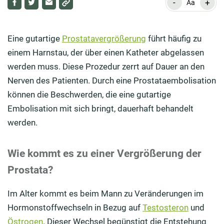
-
+
Wie kommt es zu einer Vergrößerung der Prostata?
Aa
Was ist eine Prostataembolisation?
Eine gutartige
Prostatavergrößerung
führt häufig zu
Was genau geschieht bei dem Eingriff?
einem Harnstau, der über einen Katheter abgelassen
Machen alle Patienten positive Erfahrungen mit der
werden muss. Diese Prozedur zerrt auf Dauer an den
Methode?
Nerven des Patienten. Durch eine Prostataembolisation
können die Beschwerden, die eine gutartige
Welche Risiken und Kontraindikationen gibt es?
Embolisation mit sich bringt, dauerhaft behandelt
Ist die Behandlung eine Regelleistung?
werden.
Ist die Embolisation bei Prostatakrebs eine Option?
Wie kommt es zu einer Vergrößerung der
Prostata?
Im Alter kommt es beim Mann zu Veränderungen im
Hormonstoffwechseln in Bezug auf
Testosteron
und
Östrogen
. Dieser Wechsel begünstigt die Entstehung