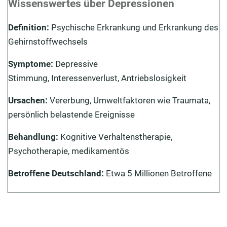
Wissenswertes über Depressionen
Was sind die Risikofaktoren einer psychischen
Störung?
Definition:
Psychische Erkrankung und Erkrankung des
Gehirnstoffwechsels
Welche Anzeichen deuten auf eine Depression hin?
Symptome:
Depressive
Wie wird eine Depression behandelt?
Stimmung, Interessenverlust, Antriebslosigkeit
Psychische Störung verhindern: Wie kann einer
Depression vorgebeugt werden?
Ursachen:
Vererbung, Umweltfaktoren wie Traumata,
persönlich belastende Ereignisse
Behandlung:
Kognitive Verhaltenstherapie,
Psychotherapie, medikamentös
Betroffene Deutschland:
Etwa 5 Millionen Betroffene