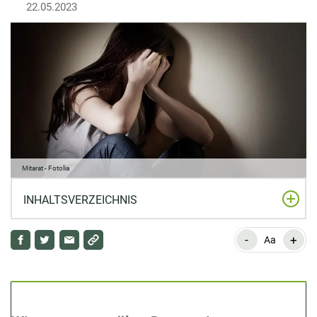
22.05.2023
Mitarat - Fotolia
INHALTSVERZEICHNIS
-
+
Wissenswertes über Depressionen
Aa
Was ist eine Depression?
Woran erkennt man eine psychische Störung?