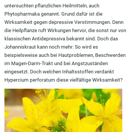
untersuchten pflanzlichen Heilmitteln, auch
Wissenschaftlich belegt: Die antidepressive Wirkung
Phytopharmaka genannt. Grund dafür ist die
des Johanniskrauts
Wirksamkeit gegen depressive Verstimmungen. Denn
Von Neurodermitis bis Verbrennungen:
die Heilpflanze ruft Wirkungen hervor, die sonst nur von
Johanniskrautöl für die äußere Anwendung
klassischen Antidepressiva bekannt sind. Doch das
Johanniskraut kann noch mehr: So wird es
Vorsicht: Mit diesen Wechselwirkungen und
Nebenwirkungen müssen Sie rechnen
beispielsweise auch bei Hautproblemen, Beschwerden
im Magen-Darm-Trakt und bei Angstzuständen
Johanniskraut: So wenden Sie die Heilpflanze an
eingesetzt. Doch welchen Inhaltsstoffen verdankt
Johanniskrautöl selbst zubereiten – in nur 5 Schritten
Hypercium perforatum diese vielfältige Wirksamkeit?
Alles, was Gartenliebhaber über Johanniskraut wissen
müssen
FAQ: Häufige Fragen zum Johanniskraut