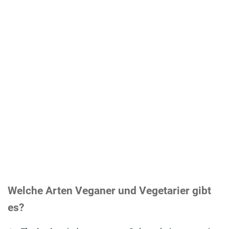
Omega 3 Fettsäuren-Mangel verhindern: Das können
Veganer und Vegetarier tun
Welche Arten Veganer und Vegetarier gibt
es?