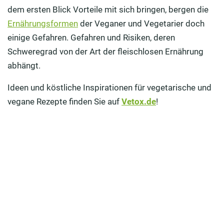
dem ersten Blick Vorteile mit sich bringen, bergen die
Vegetariern bestellt?
Ernährungsformen
der Veganer und Vegetarier doch
Sind Menschen, die sich fleischlos ernähren, häufiger
einige Gefahren. Gefahren und Risiken, deren
von Eiweißmangel betroffen als Fleischesser?
Schweregrad von der Art der fleischlosen Ernährung
abhängt.
Sind Veganer anfälliger für Eisenmangel?
Ideen und köstliche Inspirationen für vegetarische und
Vitamin B12-Mangel: Sind Veganer und Vegetarier
besonders betroffen?
vegane Rezepte finden Sie auf
Vetox.de
!
Vegane oder vegetarische Ernährung: Besteht die
Gefahr eines Zinkmangels?
Calciummangel: Das können Veganer und Vegetarier
tun!
Veganer und Vegetarier: Eine ausreichende
Versorgung mit Jod ist wichtig!
Vitamin D-Versorgung: Für Veganer äußerst wichtig!