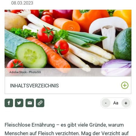
08.03.2023
Adobe Stock - PhotoSG
INHALTSVERZEICHNIS
-
+
Welche Arten Veganer und Vegetarier gibt es?
Aa
Wahrheit oder Mythos: Leben Veganer und Vegetarier
gesünder und länger als Fleischesser?
Fleischlose Ernährung – es gibt viele Gründe, warum
Menschen auf Fleisch verzichten. Mag der Verzicht auf
Wie ist es um die Nährstoffversorgung von