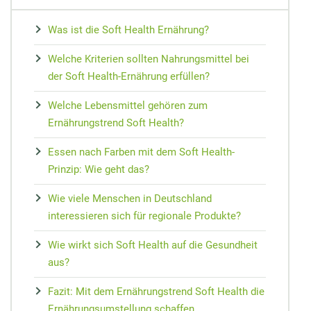
MEDIZIN
Nieren Regeneration
Zypresse
Osteopathie
Speiseplan bei Gicht
Vorsorge
Maca
Was ist die Soft Health Ernährung?
Akupressur
Hausmittel bei Prellungen
Wundheilung
Matrix-Therapie
Cholesterin senken
Arterienverk
Kudzu-Bohn
Welche Kriterien sollten Nahrungsmittel bei
Zungendiagn
Hausmittel bei Mundgeruch
Teebaumöl gegen Pickel
Dorn-Methode
Diabetes Ernährungsplan
Medikament
Rescue-Trop
der Soft Health-Ernährung erfüllen?
Yin und Yan
Mundtrockenheit
Nachtkerze
Magnetfeldtherapie
Nahrungsmittelunverträglichkeiten
Reiseapothe
Flor Essence
Welche Lebensmittel gehören zum
Meridian-Str
Ernährungstrend Soft Health?
Essen nach Farben mit dem Soft Health-
Prinzip: Wie geht das?
Wie viele Menschen in Deutschland
interessieren sich für regionale Produkte?
Wie wirkt sich Soft Health auf die Gesundheit
aus?
Fazit: Mit dem Ernährungstrend Soft Health die
Ernährungsumstellung schaffen