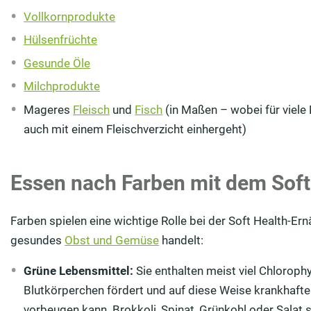
Vollkornprodukte
Hülsenfrüchte
Gesunde Öle
Milchprodukte
Mageres
Fleisch
und
Fisch
(in Maßen – wobei für viel
auch mit einem Fleischverzicht einhergeht)
Essen nach Farben mit dem Soft 
Farben spielen eine wichtige Rolle bei der Soft Health-Er
gesundes
Obst und Gemüse
handelt:
Grüne Lebensmittel:
Sie enthalten meist viel Chlorophy
Blutkörperchen fördert und auf diese Weise krankhaft
vorbeugen kann. Brokkoli, Spinat, Grünkohl oder Salat s